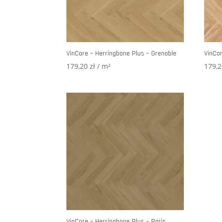
VinCore – Herringbone Plus – Grenoble
VinCor
179,20
zł
/ m²
179,
VinCore – Herringbone Plus – Paris