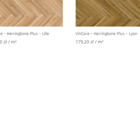
e – Herringbone Plus – Lille
VinCore – Herringbone Plus – Lyon
20
zł
/ m²
179,20
zł
/ m²