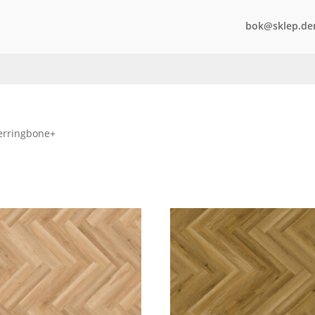
bok@sklep.de
erringbone+