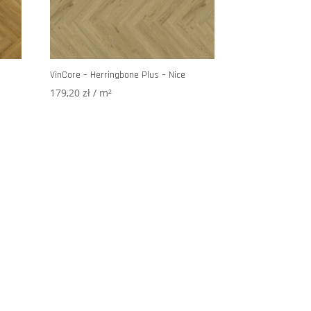
VinCore – Herringbone Plus – Nice
179,20
zł
/ m²